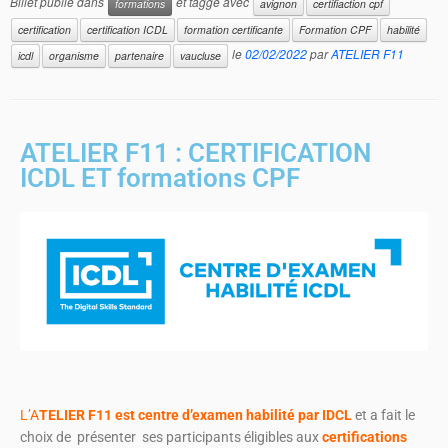
Billet publié dans
et taggé avec
formations
avignon
certifiaction cpf
certification
certification ICDL
formation certificante
Formation CPF
habilité
le
02/02/2022
par
ATELIER F11
icdl
organisme
partenaire
vaucluse
ATELIER F11 : CERTIFICATION
ICDL ET formations CPF
L’A
TELIER F11 est centre d’examen habilité par IDCL
et a fait le
choix de présenter ses participants éligibles aux
certifications