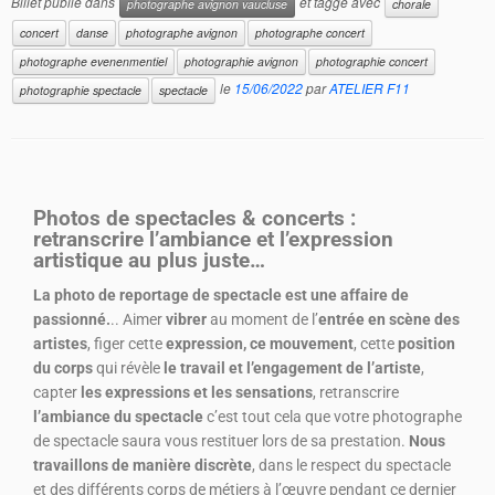
Billet publié dans
et taggé avec
photographe avignon vaucluse
chorale
concert
danse
photographe avignon
photographe concert
photographe evenenmentiel
photographie avignon
photographie concert
le
15/06/2022
par
ATELIER F11
photographie spectacle
spectacle
Photos de spectacles & concerts :
retranscrire l’ambiance et l’expression
artistique au plus juste…
La photo de reportage de spectacle est une affaire de
passionné.
.. Aimer
vibrer
au moment de l’
entrée en scène des
artistes
, figer cette
expression, ce mouvement
, cette
position
du corps
qui révèle
le travail et l’engagement de l’artiste
,
capter
les expressions et les sensations
, retranscrire
l’ambiance du spectacle
c’est tout cela que votre photographe
de spectacle saura vous restituer lors de sa prestation.
Nous
travaillons de manière discrète
, dans le respect du spectacle
et des différents corps de métiers à l’œuvre pendant ce dernier