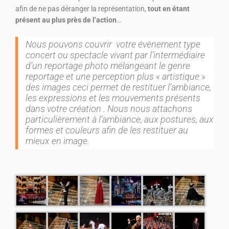
afin de ne pas déranger la représentation,
tout en étant
présent au plus près de l’action
…
Nous pouvons couvrir votre évènement type
concert ou spectacle vivant par l’intermédiaire
d’un reportage photo mélangeant le genre
reportage et une perception plus « artistique »
des images ceci permet de restituer l’ambiance,
les expressions et les mouvements présents
dans votre création . Nous nous attachons
particulièrement à l’ambiance, aux postures, aux
formes et couleurs afin de les restituer au
mieux en image.