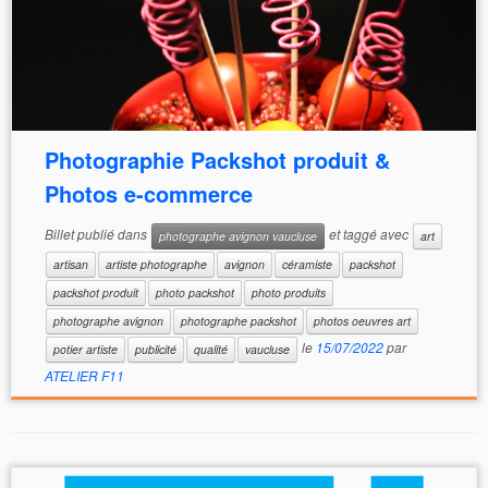
Photographie Packshot produit &
Photos e-commerce
Billet publié dans
et taggé avec
photographe avignon vaucluse
art
artisan
artiste photographe
avignon
céramiste
packshot
packshot produit
photo packshot
photo produits
photographe avignon
photographe packshot
photos oeuvres art
le
15/07/2022
par
potier artiste
publicité
qualité
vaucluse
ATELIER F11