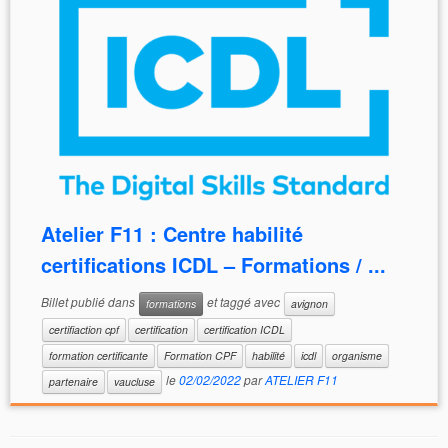
Atelier F11 : Centre habilité
certifications ICDL – Formations / ...
Billet publié dans
et taggé avec
formations
avignon
certifiaction cpf
certification
certification ICDL
formation certificante
Formation CPF
habilité
icdl
organisme
le
02/02/2022
par
ATELIER F11
partenaire
vaucluse