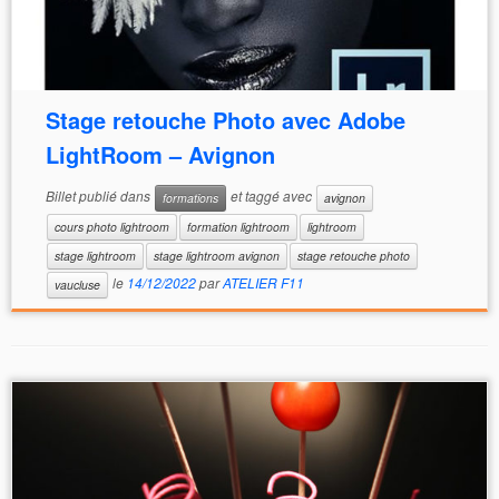
Stage retouche Photo avec Adobe
LightRoom – Avignon
Billet publié dans
et taggé avec
formations
avignon
cours photo lightroom
formation lightroom
lightroom
stage lightroom
stage lightroom avignon
stage retouche photo
le
14/12/2022
par
ATELIER F11
vaucluse