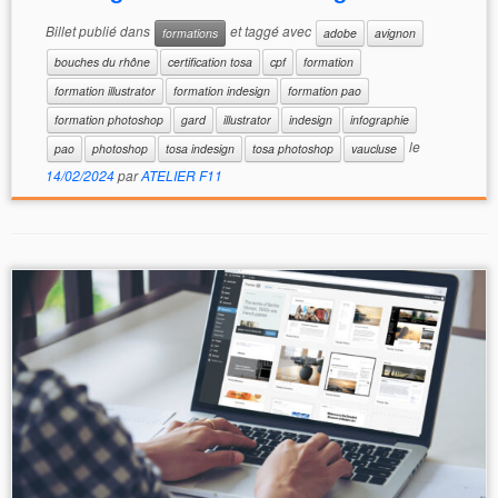
Billet publié dans
et taggé avec
formations
adobe
avignon
bouches du rhône
certification tosa
cpf
formation
formation illustrator
formation indesign
formation pao
formation photoshop
gard
illustrator
indesign
infographie
le
pao
photoshop
tosa indesign
tosa photoshop
vaucluse
14/02/2024
par
ATELIER F11