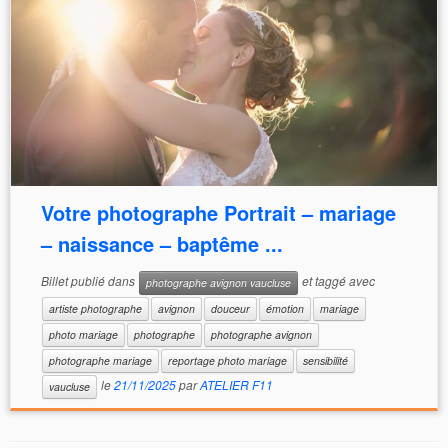
Votre photographe Portrait – mariage
– naissance – baptême ...
Billet publié dans
et taggé avec
photographe avignon vaucluse
artiste photographe
avignon
douceur
émotion
mariage
photo mariage
photographe
photographe avignon
photographe mariage
reportage photo mariage
sensibilité
le
21/11/2025
par
ATELIER F11
vaucluse