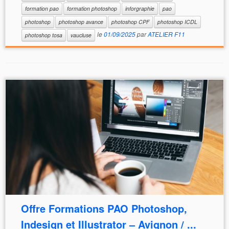
formation pao
formation photoshop
inforgraphie
pao
photoshop
photoshop avance
photoshop CPF
photoshop ICDL
le
01/09/2025
par
ATELIER F11
photoshop tosa
vaucluse
Offre Formations PAO Photoshop,
Indesign et Illustrator – Avignon / ...