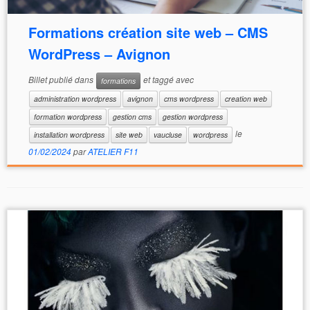
Formations création site web – CMS
WordPress – Avignon
Billet publié dans
et taggé avec
formations
administration wordpress
avignon
cms wordpress
creation web
formation wordpress
gestion cms
gestion wordpress
le
installation wordpress
site web
vaucluse
wordpress
01/02/2024
par
ATELIER F11