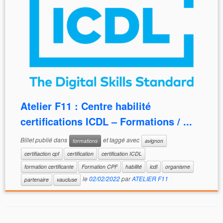
Atelier F11 : Centre habilité
certifications ICDL – Formations / ...
Billet publié dans
et taggé avec
formations
avignon
certifiaction cpf
certification
certification ICDL
formation certificante
Formation CPF
habilité
icdl
organisme
le
02/02/2022
par
ATELIER F11
partenaire
vaucluse