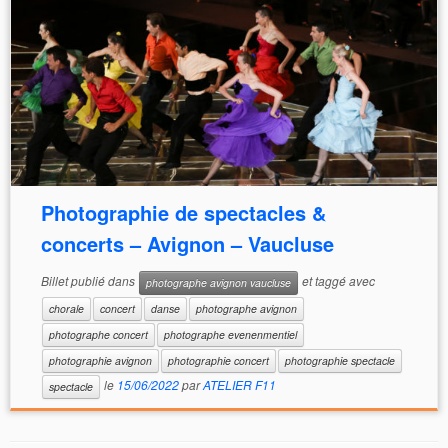
Photographie de spectacles &
concerts – Avignon – Vaucluse
Billet publié dans
et taggé avec
photographe avignon vaucluse
chorale
concert
danse
photographe avignon
photographe concert
photographe evenenmentiel
photographie avignon
photographie concert
photographie spectacle
le
15/06/2022
par
ATELIER F11
spectacle