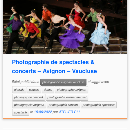
Photographie de spectacles &
concerts – Avignon – Vaucluse
Billet publié dans
et taggé avec
photographe avignon vaucluse
chorale
concert
danse
photographe avignon
photographe concert
photographe evenenmentiel
photographie avignon
photographie concert
photographie spectacle
le
15/06/2022
par
ATELIER F11
spectacle