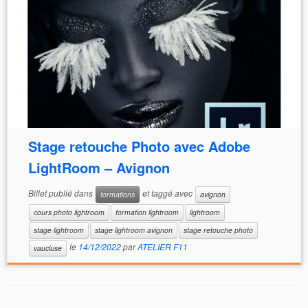
Stage retouche Photo avec Adobe
LightRoom – Avignon
Billet publié dans
et taggé avec
formations
avignon
cours photo lightroom
formation lightroom
lightroom
stage lightroom
stage lightroom avignon
stage retouche photo
le
14/12/2022
par
ATELIER F11
vaucluse