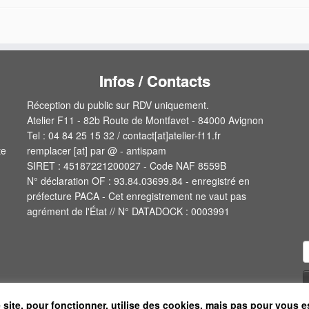
Infos / Contacts
Réception du public sur RDV uniquement.
Atelier F11 - 82b Route de Montfavet - 84000 Avignon
Tel : 04 84 25 15 32 / contact[at]atelier-f11.fr
te
remplacer [at] par @ - antispam
SIRET : 45187221200027 - Code NAF 8559B
N° déclaration OF : 93.84.03699.84 - enregistré en
préfecture PACA - Cet enregistrement ne vaut pas
agrément de l'État // N° DATADOCK : 0003991
R
 site, pour fonctionner, utilise des cookies, mais pas pour vous e