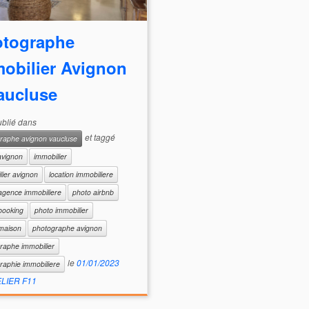
tographe
obilier Avignon
aucluse
publié dans
et taggé
raphe avignon vaucluse
avignon
immobilier
lier avignon
location immobiliere
agence immobiliere
photo airbnb
booking
photo immobilier
maison
photographe avignon
raphe immobilier
le
01/01/2023
raphie immobiliere
ELIER F11