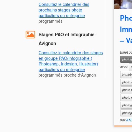
Consultez le calendrier des
prochains stages photo
particuliers ou entreprise
Pho
programmés
Imm
Stages PAO et Infographie-
– V
Avignon
Billet 
Consultez le calendrier des stages
en groupe PAO/Infographie (
photog
Photoshop, Indesign, Illustrator)
avec
particuliers ou entreprise
programmés proche d'Avignon
immobi
photo 
photo 
photo 
photog
photog
par
AT