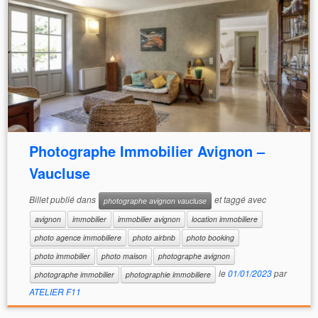
Photographe Immobilier Avignon –
Vaucluse
Billet publié dans
et taggé avec
photographe avignon vaucluse
avignon
immobilier
immobilier avignon
location immobiliere
photo agence immobiliere
photo airbnb
photo booking
photo immobilier
photo maison
photographe avignon
le
01/01/2023
par
photographe immobilier
photographie immobiliere
ATELIER F11