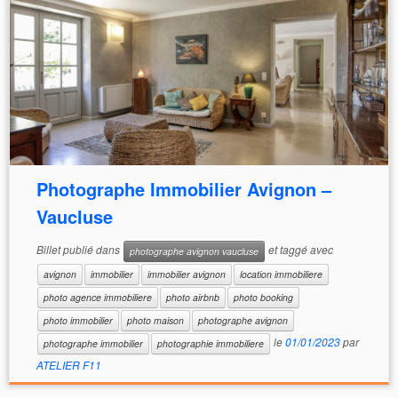
Photographe Immobilier Avignon –
Vaucluse
Billet publié dans
et taggé avec
photographe avignon vaucluse
avignon
immobilier
immobilier avignon
location immobiliere
photo agence immobiliere
photo airbnb
photo booking
photo immobilier
photo maison
photographe avignon
le
01/01/2023
par
photographe immobilier
photographie immobiliere
ATELIER F11