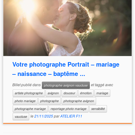
Votre photographe Portrait – mariage
– naissance – baptême ...
Billet publié dans
et taggé avec
photographe avignon vaucluse
artiste photographe
avignon
douceur
émotion
mariage
photo mariage
photographe
photographe avignon
photographe mariage
reportage photo mariage
sensibilité
le
21/11/2025
par
ATELIER F11
vaucluse