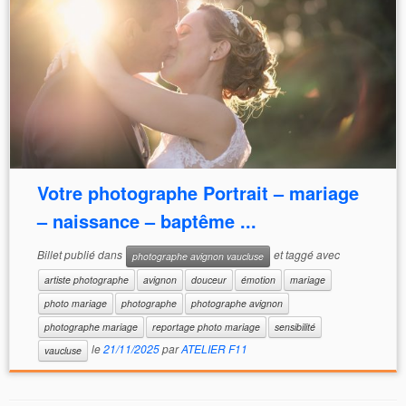
Votre photographe Portrait – mariage
– naissance – baptême ...
Billet publié dans
et taggé avec
photographe avignon vaucluse
artiste photographe
avignon
douceur
émotion
mariage
photo mariage
photographe
photographe avignon
photographe mariage
reportage photo mariage
sensibilité
le
21/11/2025
par
ATELIER F11
vaucluse