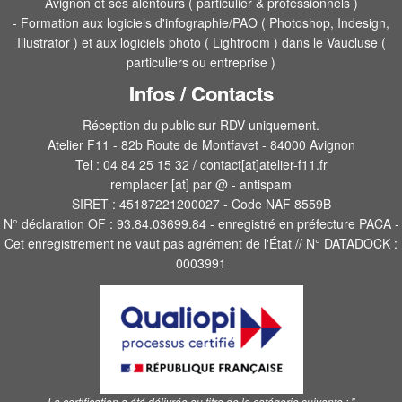
Avignon et ses alentours ( particulier & professionnels )
- Formation aux logiciels d'infographie/PAO ( Photoshop, Indesign,
Illustrator ) et aux logiciels photo ( Lightroom ) dans le Vaucluse (
particuliers ou entreprise )
Infos / Contacts
Réception du public sur RDV uniquement.
Atelier F11 - 82b Route de Montfavet - 84000 Avignon
Tel : 04 84 25 15 32 / contact[at]atelier-f11.fr
remplacer [at] par @ - antispam
SIRET : 45187221200027 - Code NAF 8559B
N° déclaration OF : 93.84.03699.84 - enregistré en préfecture PACA -
Cet enregistrement ne vaut pas agrément de l'État // N° DATADOCK :
0003991
La certification a été délivrée au titre de la catégorie suivante :
"