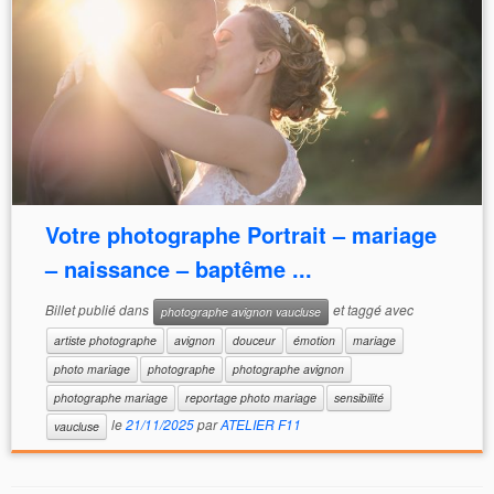
Votre photographe Portrait – mariage
– naissance – baptême ...
Billet publié dans
et taggé avec
photographe avignon vaucluse
artiste photographe
avignon
douceur
émotion
mariage
photo mariage
photographe
photographe avignon
photographe mariage
reportage photo mariage
sensibilité
le
21/11/2025
par
ATELIER F11
vaucluse