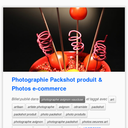
Photographie Packshot produit &
Photos e-commerce
Billet publié dans
et taggé avec
photographe avignon vaucluse
art
artisan
artiste photographe
avignon
céramiste
packshot
packshot produit
photo packshot
photo produits
photographe avignon
photographe packshot
photos oeuvres art