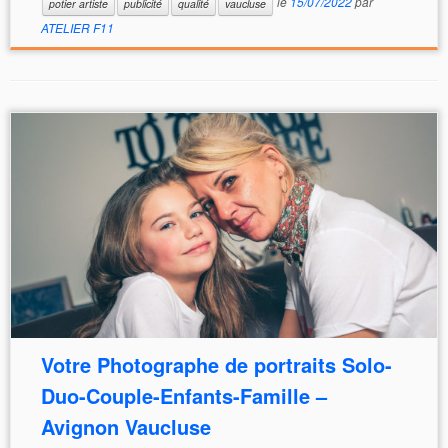
le
15/07/2022
par
potier artiste
publicité
qualité
vaucluse
ATELIER F11
Votre Photographe de portraits Solo-
Duo-Couple-Enfants-Famille –
Avignon Vaucluse