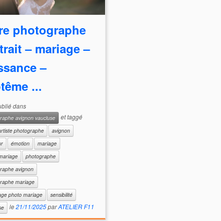
re photographe
trait – mariage –
ssance –
tême ...
publié dans
et taggé
raphe avignon vaucluse
artiste photographe
avignon
ur
émotion
mariage
mariage
photographe
raphe avignon
raphe mariage
age photo mariage
sensibilité
le
21/11/2025
par
ATELIER F11
se