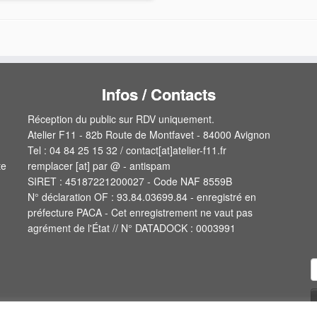
Infos / Contacts
Réception du public sur RDV uniquement.
Atelier F11 - 82b Route de Montfavet - 84000 Avignon
Tel : 04 84 25 15 32 / contact[at]atelier-f11.fr
te
remplacer [at] par @ - antispam
SIRET : 45187221200027 - Code NAF 8559B
N° déclaration OF : 93.84.03699.84 - enregistré en
préfecture PACA - Cet enregistrement ne vaut pas
agrément de l'État // N° DATADOCK : 0003991
R