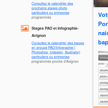
Consultez le calendrier des
prochains stages photo
particuliers ou entreprise
Vot
programmés
Por
Stages PAO et Infographie-
nai
Avignon
bap
Consultez le calendrier des stages
en groupe PAO/Infographie (
Billet 
Photoshop, Indesign, Illustrator)
particuliers ou entreprise
photog
programmés proche d'Avignon
avec
douce
photo 
photog
photog
report
vauclu