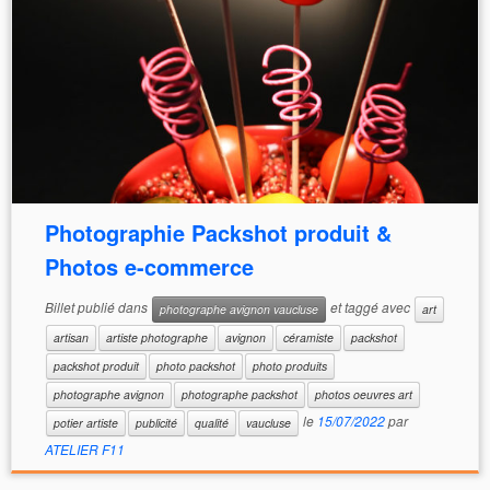
Photographie Packshot produit &
Photos e-commerce
Billet publié dans
et taggé avec
photographe avignon vaucluse
art
artisan
artiste photographe
avignon
céramiste
packshot
packshot produit
photo packshot
photo produits
photographe avignon
photographe packshot
photos oeuvres art
le
15/07/2022
par
potier artiste
publicité
qualité
vaucluse
ATELIER F11