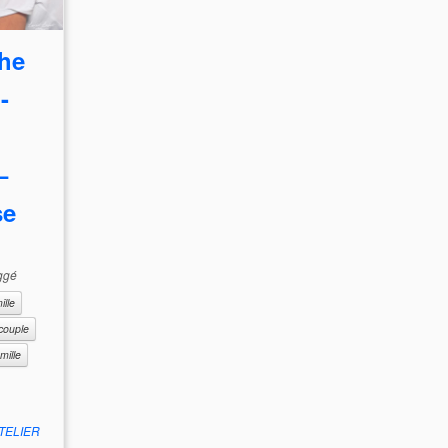
he
-
–
se
ggé
ille
couple
mille
TELIER