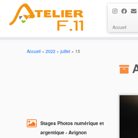
Accueil
Passer
au
Accueil
»
2022
»
juillet
»
15
contenu
A
Stages Photos numérique et
argentique - Avignon