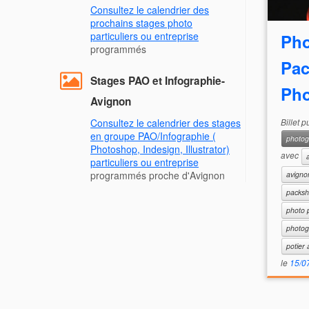
Consultez le calendrier des
prochains stages photo
particuliers ou entreprise
Pho
programmés
Pac
Stages PAO et Infographie-
Pho
Avignon
Billet 
Consultez le calendrier des stages
en groupe PAO/Infographie (
photog
Photoshop, Indesign, Illustrator)
avec
particuliers ou entreprise
programmés proche d'Avignon
avigno
packsh
photo 
photog
potier 
le
15/0