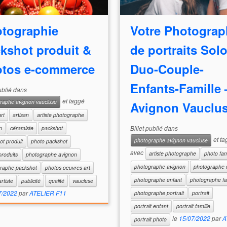
tographie
Votre Photograp
kshot produit &
de portraits Solo
tos e-commerce
Duo-Couple-
Enfants-Famille 
publié dans
et taggé
raphe avignon vaucluse
Avignon Vauclu
art
artisan
artiste photographe
Billet publié dans
n
céramiste
packshot
et ta
photographe avignon vaucluse
ot produit
photo packshot
avec
artiste photographe
photo fam
produits
photographe avignon
photographe avignon
photographe 
raphe packshot
photos oeuvres art
photographe enfant
photographe fa
artiste
publicité
qualité
vaucluse
7/2022
par
ATELIER F11
photographe portrait
portrait
portrait enfant
portrait famille
le
15/07/2022
par
A
portrait photo