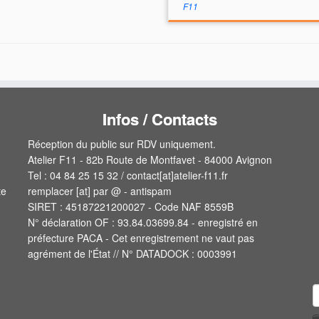
F11
Infos / Contacts
Réception du public sur RDV uniquement.
Atelier F11 - 82b Route de Montfavet - 84000 Avignon
Tel : 04 84 25 15 32 / contact[at]atelier-f11.fr
te
remplacer [at] par @ - antispam
SIRET : 45187221200027 - Code NAF 8559B
N° déclaration OF : 93.84.03699.84 - enregistré en
préfecture PACA - Cet enregistrement ne vaut pas
agrément de l'État // N° DATADOCK : 0003991
R