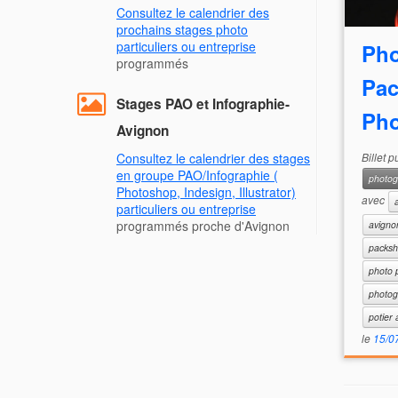
Consultez le calendrier des
prochains stages photo
particuliers ou entreprise
Pho
programmés
Pac
Stages PAO et Infographie-
Pho
Avignon
Billet 
Consultez le calendrier des stages
en groupe PAO/Infographie (
photog
Photoshop, Indesign, Illustrator)
avec
particuliers ou entreprise
programmés proche d'Avignon
avigno
packsh
photo 
photog
potier 
le
15/0