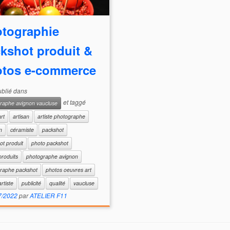
tographie
kshot produit &
tos e-commerce
publié dans
et taggé
raphe avignon vaucluse
art
artisan
artiste photographe
n
céramiste
packshot
ot produit
photo packshot
produits
photographe avignon
raphe packshot
photos oeuvres art
artiste
publicité
qualité
vaucluse
7/2022
par
ATELIER F11