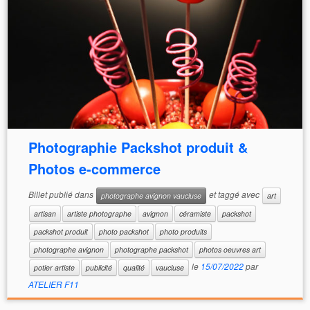
Photographie Packshot produit &
Photos e-commerce
Billet publié dans
et taggé avec
photographe avignon vaucluse
art
artisan
artiste photographe
avignon
céramiste
packshot
packshot produit
photo packshot
photo produits
photographe avignon
photographe packshot
photos oeuvres art
le
15/07/2022
par
potier artiste
publicité
qualité
vaucluse
ATELIER F11