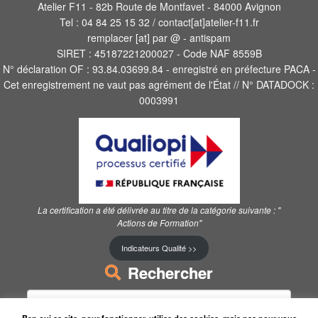
Atelier F11 - 82b Route de Montfavet - 84000 Avignon
Tel : 04 84 25 15 32 / contact[at]atelier-f11.fr
remplacer [at] par @ - antispam
SIRET : 45187221200027 - Code NAF 8559B
N° déclaration OF : 93.84.03699.84 - enregistré en préfecture PACA -
Cet enregistrement ne vaut pas agrément de l'État // N° DATADOCK :
0003991
La certification a été délivrée au titre de la catégorie suivante :
"
Actions de Formation"
Indicateurs Qualité >>
Rechercher
Rechercher :
Ben oui ce site, pour fonctionner, utilise des cookies, mais pas pour vous