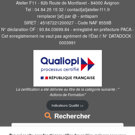
Atelier F11 - 82b Route de Montfavet - 84000 Avignon
Tel : 04 84 25 15 32 / contact[at]atelier-f11.fr
remplacer [at] par @ - antispam
SIRET : 45187221200027 - Code NAF 8559B
N° déclaration OF : 93.84.03699.84 - enregistré en préfecture PACA -
Cet enregistrement ne vaut pas agrément de l'État // N° DATADOCK :
0003991
La certification a été délivrée au titre de la catégorie suivante :
"
Actions de Formation"
Indicateurs Qualité >>
Rechercher
Rechercher :
Ben oui ce site, pour fonctionner, utilise des cookies, mais pas pour vous