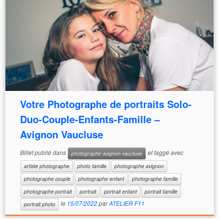
Votre Photographe de portraits Solo-
Duo-Couple-Enfants-Famille –
Avignon Vaucluse
Billet publié dans
et taggé avec
photographe avignon vaucluse
artiste photographe
photo famille
photographe avignon
photographe couple
photographe enfant
photographe famille
photographe portrait
portrait
portrait enfant
portrait famille
le
15/07/2022
par
ATELIER F11
portrait photo