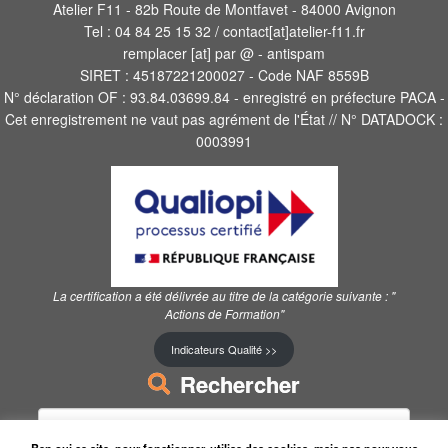
Atelier F11 - 82b Route de Montfavet - 84000 Avignon
Tel : 04 84 25 15 32 / contact[at]atelier-f11.fr
remplacer [at] par @ - antispam
SIRET : 45187221200027 - Code NAF 8559B
N° déclaration OF : 93.84.03699.84 - enregistré en préfecture PACA -
Cet enregistrement ne vaut pas agrément de l'État // N° DATADOCK :
0003991
La certification a été délivrée au titre de la catégorie suivante :
"
Actions de Formation"
Indicateurs Qualité >>
Rechercher
Rechercher :
Ben oui ce site, pour fonctionner, utilise des cookies, mais pas pour vous