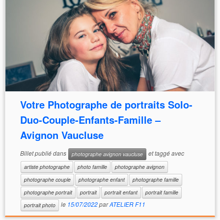
Votre Photographe de portraits Solo-
Duo-Couple-Enfants-Famille –
Avignon Vaucluse
Billet publié dans
et taggé avec
photographe avignon vaucluse
artiste photographe
photo famille
photographe avignon
photographe couple
photographe enfant
photographe famille
photographe portrait
portrait
portrait enfant
portrait famille
le
15/07/2022
par
ATELIER F11
portrait photo