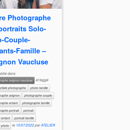
re Photographe
portraits Solo-
-Couple-
ants-Famille –
gnon Vaucluse
publié dans
et taggé
raphe avignon vaucluse
artiste photographe
photo famille
raphe avignon
photographe couple
raphe enfant
photographe famille
raphe portrait
portrait
t enfant
portrait famille
le
15/07/2022
par
ATELIER
t photo