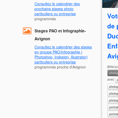
Consultez le calendrier des
prochains stages photo
particuliers ou entreprise
Vot
programmés
de 
Stages PAO et Infographie-
Duo
Avignon
Enf
Consultez le calendrier des stages
en groupe PAO/Infographie (
Avi
Photoshop, Indesign, Illustrator)
particuliers ou entreprise
Billet 
programmés proche d'Avignon
photog
avec
photog
photog
photog
portrai
portrai