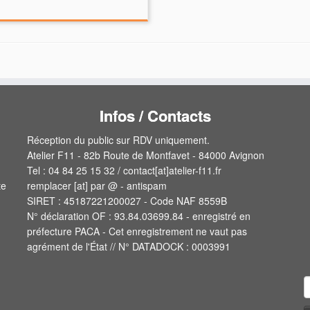
Infos / Contacts
Réception du public sur RDV uniquement.
Atelier F11 - 82b Route de Montfavet - 84000 Avignon
Tel : 04 84 25 15 32 / contact[at]atelier-f11.fr
te
remplacer [at] par @ - antispam
SIRET : 45187221200027 - Code NAF 8559B
N° déclaration OF : 93.84.03699.84 - enregistré en
préfecture PACA - Cet enregistrement ne vaut pas
agrément de l'État // N° DATADOCK : 0003991
R